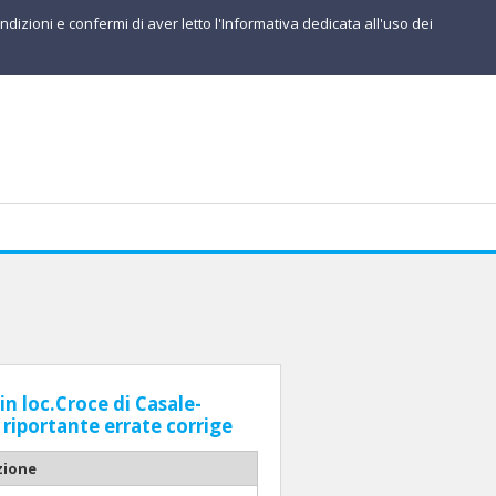
ndizioni e confermi di aver letto l'Informativa dedicata all'uso dei
in loc.Croce di Casale-
 riportante errate corrige
zione