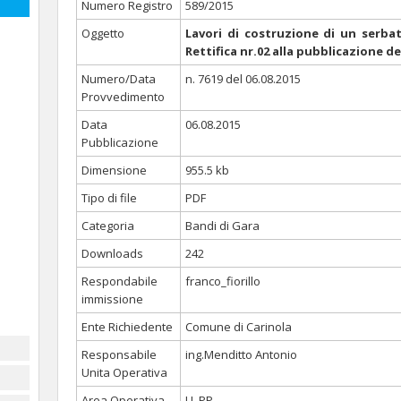
Numero Registro
589/2015
Oggetto
Lavori di costruzione di un serbato
Rettifica nr.02 alla pubblicazione d
Numero/Data
n. 7619 del 06.08.2015
Provvedimento
Data
06.08.2015
Pubblicazione
Dimensione
955.5 kb
Tipo di file
PDF
Categoria
Bandi di Gara
Downloads
242
Respondabile
franco_fiorillo
immissione
Ente Richiedente
Comune di Carinola
Responsabile
ing.Menditto Antonio
Unita Operativa
Area Operativa
LL.PP.