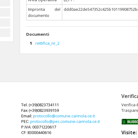
Impronta del
ddd0ae22de547352c425b10119908752b
documento
Documenti
rettifica_nr_2
Verific
Tel. (+39)0823734111
Verifica 
Fax (+39)0823939159
Traspare
Email:
protocollo@comune.carinola.ce.it
PEC:
protocollo@pec.comune.carinola.ce.it
P.IVA: 00371220617
Visite
CF: 83000440616