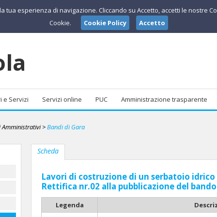
e la tua esperienza di navigazione. Cliccando su Accetto, accetti le nostre Co
Cookie.
Cookie Policy
Accetto
ola
i e Servizi
Servizi online
PUC
Amministrazione trasparente
 Amministrativi
>
Bandi di Gara
Scheda
Lavori di costruzione di un serbatoio idrico 
Rettifica nr.02 alla pubblicazione del bando
Legenda
Descri