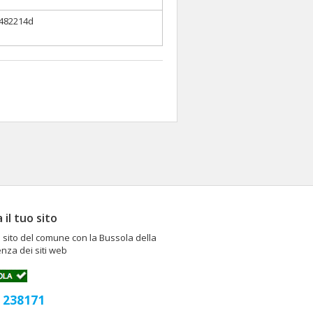
482214d
a il tuo sito
il sito del comune con la Bussola della
nza dei siti web
238171
: