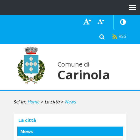
Comune di
Carinola
Sei in:
Home
> La città
>
News
La città
News