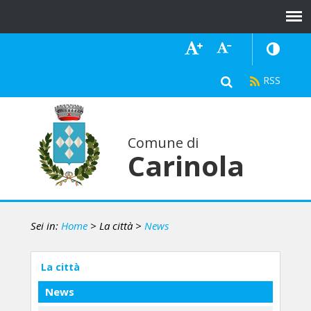
Comune di
Carinola
Sei in:
Home
> La città
>
News
La città
News