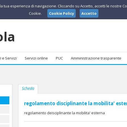
e la tua esperienza di navigazione. Cliccando su Accetto, accetti le nostre Co
Cookie.
Cookie Policy
Accetto
ola
i e Servizi
Servizi online
PUC
Amministrazione trasparente
Scheda
regolamento disciplinante la mobilita' este
regolamento deisciplinante la mobilita' esterna