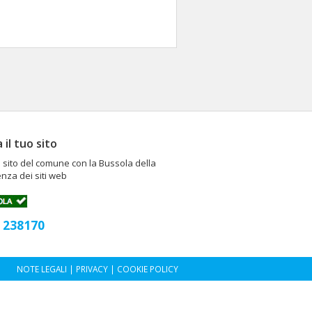
a il tuo sito
il sito del comune con la Bussola della
nza dei siti web
238170
:
NOTE LEGALI
|
PRIVACY
|
COOKIE POLICY