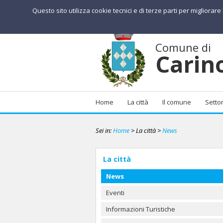
Questo sito utilizza cookie tecnici e di terze parti per migliorar
Comune di
Carin
Home
La città
Il comune
Settor
Sei in:
Home
> La città
>
News
La città
News
Eventi
Informazioni Turistiche