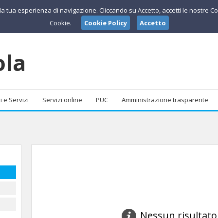
e la tua esperienza di navigazione. Cliccando su Accetto, accetti le nostre Co
Cookie.
Cookie Policy
Accetto
ola
i e Servizi
Servizi online
PUC
Amministrazione trasparente
Nessun risultato