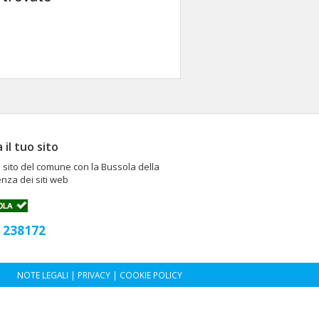
a il tuo sito
il sito del comune con la Bussola della
nza dei siti web
238172
:
NOTE LEGALI
|
PRIVACY
|
COOKIE POLICY