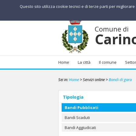
Questo sito utilizza cookie tecnici e di terze parti per migliorar
Comune di
Carin
Home
La città
Il comune
Settor
Sei in:
Home
>
Servizi online >
Bandi di gara
Tipologia
Bandi Pubblicati
Bandi Scaduti
Bandi Aggiudicati